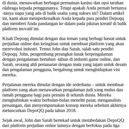
di dunia, menawarkan berbagai permainan kasino dan opsi taruhan
olahraga kepada penggunanya. Tetapi apakah Anda pernah bertanya
-tanya siapa yang ada di balik usaha yang sukses ini? Dalam artikel
ini, kami akan memperkenalkan Anda kepada para pendiri Depoqq
dan memberi Anda pandangan ke dalam pada pikiran kreatif di balik
platform inovatif ini.
Kisah Depoqq dimulai dengan dua teman yang berbagi hasrat untuk
perjudian online dan keinginan untuk membuat platform yang akan
merevolusi industri. Temui John dan Sarah, salah satu pendiri
Depoqq. John, pengembang perangkat lunak berpengalaman
dengan pengalaman bertahun -tahun di industri game online, dan
Sarah, seorang ahli pemasaran dengan mata yang tajam untuk desain
dan pengalaman pengguna, bergabung untuk menghidupkan visi
mereka.
Perjalanan mereka dimulai dengan ide sederhana – untuk membuat
platform yang akan menawarkan pengalaman judi yang mulus dan
ramah pengguna bagi para pemain di seluruh dunia. Mereka
menghabiskan waktu berbulan-bulan meneliti pasar, menganalisis
persaingan, dan menyempurnakan konsep mereka sebelum akhirnya
meluncurkan DepoQQ pada tahun 2018.
Sejak awal, John dan Sarah bertekad untuk membedakan DepoQQ
dari platform perjudian online lainnya dengan berfokus pada tiga