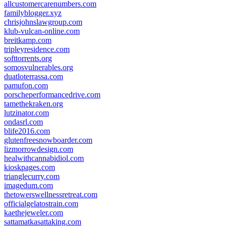
allcustomercarenumbers.com
familyblogger.xyz
chrisjohnslawgroup.com
klub-vulcan-online.com
breitkamp.com
tripleyresidence.com
softtorrents.org
somosvulnerables.org
duatloterrassa.com
pamufon.com
porscheperformancedrive.com
tamethekraken.org
lutzinator.com
ondasrl.com
blife2016.com
glutenfreesnowboarder.com
lizmorrowdesign.com
healwithcannabidiol.com
kioskpages.com
trianglecurry.com
imagedum.com
thetowerswellnessretreat.com
officialgelatostrain.com
kaethejeweler.com
sattamatkasattaking.com