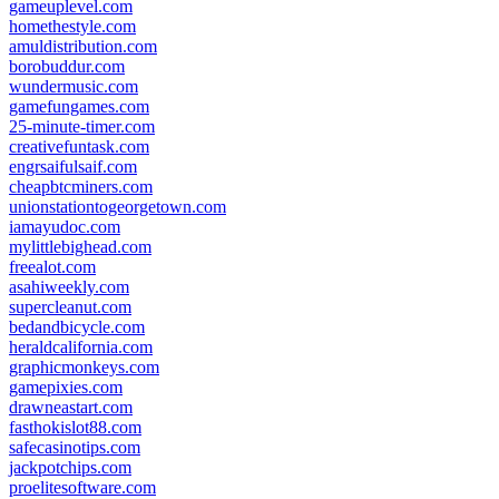
gameuplevel.com
homethestyle.com
amuldistribution.com
borobuddur.com
wundermusic.com
gamefungames.com
25-minute-timer.com
creativefuntask.com
engrsaifulsaif.com
cheapbtcminers.com
unionstationtogeorgetown.com
iamayudoc.com
mylittlebighead.com
freealot.com
asahiweekly.com
supercleanut.com
bedandbicycle.com
heraldcalifornia.com
graphicmonkeys.com
gamepixies.com
drawneastart.com
fasthokislot88.com
safecasinotips.com
jackpotchips.com
proelitesoftware.com