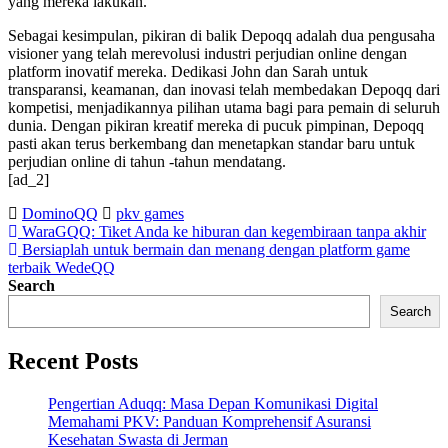
yang mereka lakukan.
Sebagai kesimpulan, pikiran di balik Depoqq adalah dua pengusaha
visioner yang telah merevolusi industri perjudian online dengan
platform inovatif mereka. Dedikasi John dan Sarah untuk
transparansi, keamanan, dan inovasi telah membedakan Depoqq dari
kompetisi, menjadikannya pilihan utama bagi para pemain di seluruh
dunia. Dengan pikiran kreatif mereka di pucuk pimpinan, Depoqq
pasti akan terus berkembang dan menetapkan standar baru untuk
perjudian online di tahun -tahun mendatang.
[ad_2]
DominoQQ
pkv games
Post
WaraGQQ: Tiket Anda ke hiburan dan kegembiraan tanpa akhir
Bersiaplah untuk bermain dan menang dengan platform game
navigation
terbaik WedeQQ
Search
Search
Recent Posts
Pengertian Aduqq: Masa Depan Komunikasi Digital
Memahami PKV: Panduan Komprehensif Asuransi
Kesehatan Swasta di Jerman