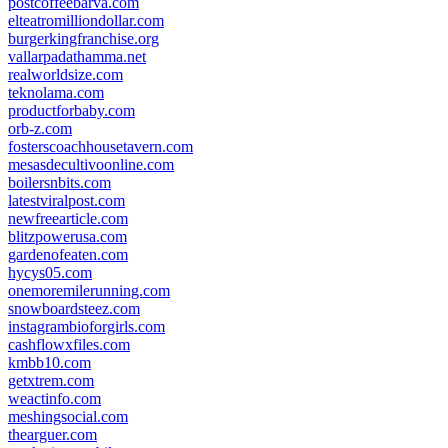
postcoffeebarva.com
elteatromilliondollar.com
burgerkingfranchise.org
vallarpadathamma.net
realworldsize.com
teknolama.com
productforbaby.com
orb-z.com
fosterscoachhousetavern.com
mesasdecultivoonline.com
boilersnbits.com
latestviralpost.com
newfreearticle.com
blitzpowerusa.com
gardenofeaten.com
hycys05.com
onemoremilerunning.com
snowboardsteez.com
instagrambioforgirls.com
cashflowxfiles.com
kmbb10.com
getxtrem.com
weactinfo.com
meshingsocial.com
thearguer.com