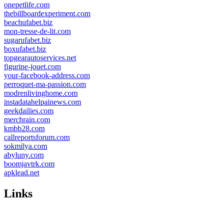
onepetlife.com
thebillboardexperiment.com
beachufabet.biz
mon-tresse-de-lit.com
sugarufabet.biz
boxufabet.biz
topgearautoservices.net
figurine-jouet.com
your-facebook-address.com
perroquet-ma-passion.com
modrenlivinghome.com
instadatahelpainews.com
geekdailies.com
merchrain.com
kmbb28.com
callreportsforum.com
sokmilya.com
abyluny.com
boomjavtrk.com
apklead.net
Links