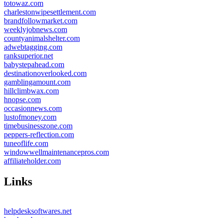
totowaz.com
charlestonwipesettlement.com
brandfollowmarket.com
weeklyjobnews.com
countyanimalshelter.com
adwebtagging.com
ranksuperior.net
babystepahead.com
destinationoverlooked.com
gamblingamount.com
hillclimbwax.com
hnopse.com
occasionnews.com
lustofmoney.com
timebusinesszone.com
peppers-reflection.com
tuneoflife.com
windowwellmaintenancepros.com
affiliateholder.com
Links
helpdesksoftwares.net