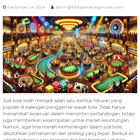
o
r
December 24, 2024
admin@elblogdeoscargonzalez.com
k
h
a
e
r
r
i
:
i
n
K
i
i
.
s
P
a
a
l
h
i
S
n
g
u
p
k
o
s
p
Judi bola telah menjadi salah satu bentuk hiburan yang
u
e
populer di kalangan penggemar sepak bola. Tidak hanya
l
menambah keseruan dalam menonton pertandingan, tetapi
s
e
juga memberikan kesempatan untuk meraih keuntungan.
d
r
Namun, agar bisa meraih kemenangan dalam judi bola,
d
i
a
dibutuhkan pemahaman dan strategi yang tepat. Berikut ini
D
n