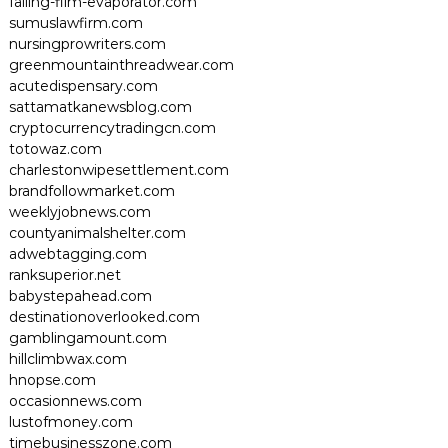
falling-film-evaporator.com
sumuslawfirm.com
nursingprowriters.com
greenmountainthreadwear.com
acutedispensary.com
sattamatkanewsblog.com
cryptocurrencytradingcn.com
totowaz.com
charlestonwipesettlement.com
brandfollowmarket.com
weeklyjobnews.com
countyanimalshelter.com
adwebtagging.com
ranksuperior.net
babystepahead.com
destinationoverlooked.com
gamblingamount.com
hillclimbwax.com
hnopse.com
occasionnews.com
lustofmoney.com
timebusinesszone.com