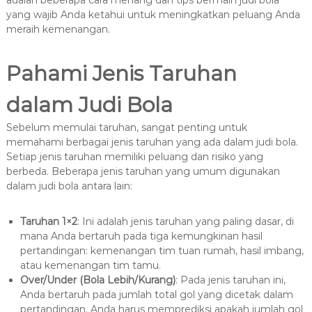
adalah beberapa cara menang dan tips bermain judi bola
u
d
yang wajib Anda ketahui untuk meningkatkan peluang Anda
i
n
meraih kemenangan.
g
i
e
a
m
Pahami Jenis Taruhan
a
J
r
u
i
dalam Judi Bola
d
o
l
i
Sebelum memulai taruhan, sangat penting untuk
e
memahami berbagai jenis taruhan yang ada dalam judi bola.
S
h
Setiap jenis taruhan memiliki peluang dan risiko yang
l
p
berbeda. Beberapa jenis taruhan yang umum digunakan
a
o
r
dalam judi bola antara lain:
t
a
d
p
Taruhan 1×2
: Ini adalah jenis taruhan yang paling dasar, di
e
a
m
mana Anda bertaruh pada tiga kemungkinan hasil
n
a
pertandingan: kemenangan tim tuan rumah, hasil imbang,
J
i
atau kemenangan tim tamu.
n
u
Over/Under (Bola Lebih/Kurang)
: Pada jenis taruhan ini,
s
d
Anda bertaruh pada jumlah total gol yang dicetak dalam
l
pertandingan. Anda harus memprediksi apakah jumlah gol
o