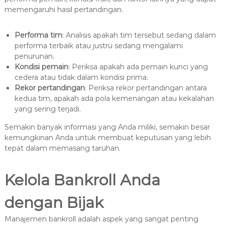
memengaruhi hasil pertandingan.
Performa tim
: Analisis apakah tim tersebut sedang dalam
performa terbaik atau justru sedang mengalami
penurunan.
Kondisi pemain
: Periksa apakah ada pemain kunci yang
cedera atau tidak dalam kondisi prima.
Rekor pertandingan
: Periksa rekor pertandingan antara
kedua tim, apakah ada pola kemenangan atau kekalahan
yang sering terjadi.
Semakin banyak informasi yang Anda miliki, semakin besar
kemungkinan Anda untuk membuat keputusan yang lebih
tepat dalam memasang taruhan.
Kelola Bankroll Anda
dengan Bijak
Manajemen bankroll adalah aspek yang sangat penting