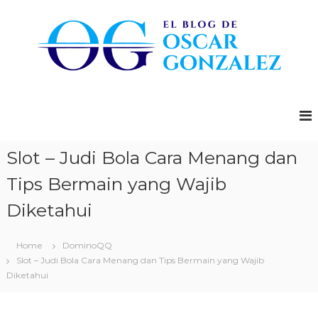
S
k
i
p
t
o
M
S
c
i
e
t
o
n
u
n
j
s
t
s
a
Slot – Judi Bola Cara Menang dan
e
l
d
n
o
Tips Bermain yang Wajib
t
i
t
o
M
Diketahui
n
a
l
s
i
Home
DominoQQ
n
t
Slot – Judi Bola Cara Menang dan Tips Bermain yang Wajib
e
e
g
Diketahui
r
a
c
P
o