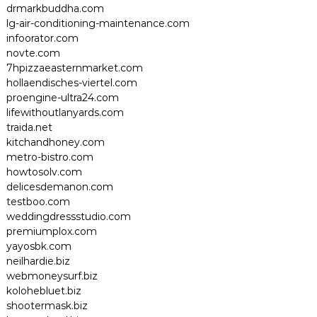
drmarkbuddha.com
lg-air-conditioning-maintenance.com
infoorator.com
novte.com
7hpizzaeasternmarket.com
hollaendisches-viertel.com
proengine-ultra24.com
lifewithoutlanyards.com
traida.net
kitchandhoney.com
metro-bistro.com
howtosolv.com
delicesdemanon.com
testboo.com
weddingdressstudio.com
premiumplox.com
yayosbk.com
neilhardie.biz
webmoneysurf.biz
kolohebluet.biz
shootermask.biz