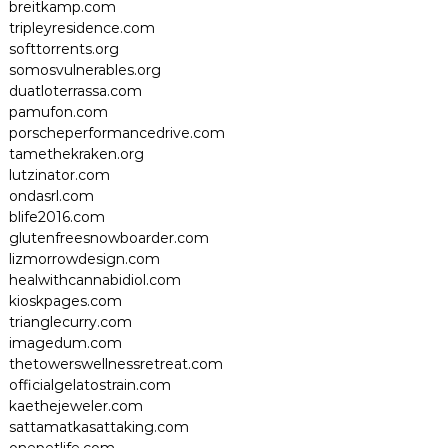
breitkamp.com
tripleyresidence.com
softtorrents.org
somosvulnerables.org
duatloterrassa.com
pamufon.com
porscheperformancedrive.com
tamethekraken.org
lutzinator.com
ondasrl.com
blife2016.com
glutenfreesnowboarder.com
lizmorrowdesign.com
healwithcannabidiol.com
kioskpages.com
trianglecurry.com
imagedum.com
thetowerswellnessretreat.com
officialgelatostrain.com
kaethejeweler.com
sattamatkasattaking.com
onepetlife.com