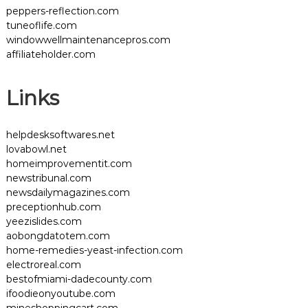
peppers-reflection.com
tuneoflife.com
windowwellmaintenancepros.com
affiliateholder.com
Links
helpdesksoftwares.net
lovabowl.net
homeimprovementit.com
newstribunal.com
newsdailymagazines.com
preceptionhub.com
yeezislides.com
aobongdatotem.com
home-remedies-yeast-infection.com
electroreal.com
bestofmiami-dadecounty.com
ifoodieonyoutube.com
mineshoppingcart.com