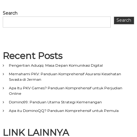
s
t
Search
Search
n
a
v
Recent Posts
Pengertian Aduqq: Masa Depan Komunikasi Digital
i
Memahami PKV: Panduan Komprehensif Asuransi Kesehatan
Swasta di Jerman
g
Apa Itu PKV Games? Panduan Komprehensif untuk Perjudian
Online
a
Domino99: Panduan Utama Strategi Kemenangan
t
Apa itu DominoQQ? Panduan Komprehensif untuk Pemula
i
LINK LAINNYA