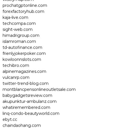
prochatgptonline.com
forexfactoryhub.com
kaja-live.com
techcompa.com
sight-web.com
himadrigroup.com
islamroman.com
td-autofinance.com
frienlyjokerpoker.com
kowloonnslots.com
techibro.com
alpinemagazines.com
vulcanrp.com
twitter-trend-blog.com
montblancpensonlineoutletsale.com
babygadgetsreview.com
akupunktur-ambulanz.com
whatiremembered.com
linq-condo-beautyworld.com
ebyt.cc
chaindaohang.com