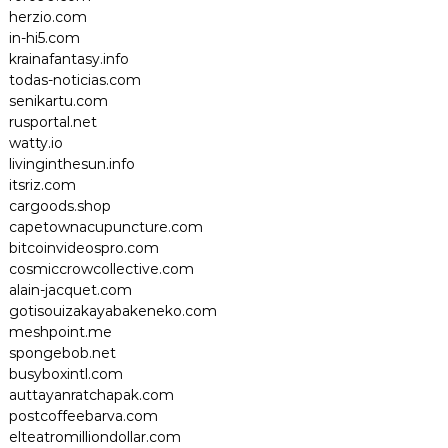
herzio.com
in-hi5.com
krainafantasy.info
todas-noticias.com
senikartu.com
rusportal.net
watty.io
livinginthesun.info
itsriz.com
cargoods.shop
capetownacupuncture.com
bitcoinvideospro.com
cosmiccrowcollective.com
alain-jacquet.com
gotisouizakayabakeneko.com
meshpoint.me
spongebob.net
busyboxintl.com
auttayanratchapak.com
postcoffeebarva.com
elteatromilliondollar.com