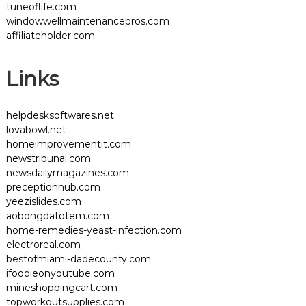
tuneoflife.com
windowwellmaintenancepros.com
affiliateholder.com
Links
helpdesksoftwares.net
lovabowl.net
homeimprovementit.com
newstribunal.com
newsdailymagazines.com
preceptionhub.com
yeezislides.com
aobongdatotem.com
home-remedies-yeast-infection.com
electroreal.com
bestofmiami-dadecounty.com
ifoodieonyoutube.com
mineshoppingcart.com
topworkoutsupplies.com