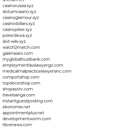
casinorussia.xyz
slotumcasino.xyz
casinoglamour.xyz
casinodollars.xyz
casinojoker.xyz
pokerdewa.xyz
slot-wiki.xyz
watch2match.com
galenaseo.com
myglobaltrustbank.com
employmentlawlawyergo.com
medicalmalpracticelawyersinc.com
comportshop.com
topdecorshop.com
shopasotv.com
travelsanga.com
instantguestposting.com
ekonomie.net
appointmentplus.net
developmentworm.com
itlivenews.com