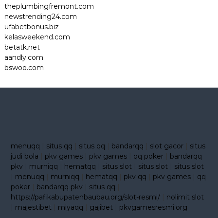
theplumbingfremont.com
newstrending24.com
ufabetbonus.biz
kelasweekend.com
betatk.net
aandly.com
bswoo.com
menuqq
|
situs qq
|
situs qq
|
bandarqq
|
slot gacor
|
situs
judi bola
|
pkv games
|
pkv games
|
qq poker
|
bandarqq
pkv
|
murniqq
|
hematqq
|
situs slot
|
situs slot
|
situs slot
|
menuqq
|
murniqq
|
hematqq
|
pkv qq
|
pkv games
|
qq
poker
|
bandarqq pkv
|
situs qq
|
https://pafikabupatenbaubau.org/slot-resmi/
|
nolimit slot
|
majestibet
|
miyaqq
|
gajibet
|
pkvgamesresmi.org