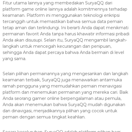
Fitur utama lainnya yang membedakan SuryaQQ dari
u
d
platform game online lainnya adalah komitmennya terhadap
i
n
g
keamanan. Platform ini menggunakan teknologi enkripsi
i
e
tercanggih untuk memastikan bahwa semua data pemain
a
m
tetap aman dan terlindungi. Ini berarti Anda dapat menikmati
a
J
permainan favorit Anda tanpa harus khawatir informasi pribadi
r
u
Anda akan disusupi. Selain itu, SuryaQQ mengambil langkah-
i
langkah untuk mencegah kecurangan dan penipuan,
d
o
l
sehingga Anda dapat percaya bahwa Anda bermain di level
i
e
yang sama.
S
h
l
p
a
Selain pilihan permainannya yang mengesankan dan langkah
o
r
keamanan terbaik, SuryaQQ juga menawarkan antarmuka
t
a
ramah pengguna yang memudahkan pemain menavigasi
d
p
platform dan menemukan permainan yang mereka cari. Baik
e
a
Anda seorang gamer online berpengalaman atau pemula,
m
n
Anda akan menemukan bahwa SuryaQQ mudah digunakan
a
J
i
dan dinavigasi, menjadikannya pilihan yang cocok untuk
n
pemain dengan semua tingkat keahlian.
u
s
d
l
o