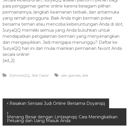
i
Secara keseluruhan, SuryaQQ adalah platform pilihan bagi
t
para penggemar game online karena beragam pilihan
B
o
permainannya, langkah keamanan terbaik, dan antarmuka
o
n
yang ramah pengguna. Baik Anda ingin bermain poker
l
l
bersama teman atau mencoba keberuntungan Anda di slot,
i
a
SuryaQQ memiliki semua yang Anda butuhkan untuk
n
e
mendapatkan pengalaman bermain yang menyenangkan
h
dan mengasyikkan. Jadi mengapa menunggu? Daftar ke
a
SuryaQQ hari ini dan mulai mainkan permainan favorit Anda
r
secara online!
i
[ad_2]
i
n
i
,
,
DominoQQ
Slot Gacor
pkv games
slot
.
P
Rasakan Sensasi Judi Online Bersama Doyanqq
o
Menang Besar dengan Lintasanqq: Cara Meningkatkan
Peluang dan Uang Masuk Anda