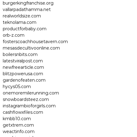
burgerkingfranchise.org
vallarpadathamma.net
realworldsize.com
teknolama.com
productforbaby.com
orb-z.com
fosterscoachhousetavern.com
mesasdecultivoonline.com
boilersnbits.com
latestviralpost.com
newfreearticle.com
blitzpowerusa.com
gardenofeaten.com
hycys05.com
onemoremilerunning.com
snowboardsteez.com
instagrambioforgirls.com
cashflowxfiles.com
kmbb10.com
getxtrem.com
weactinfo.com