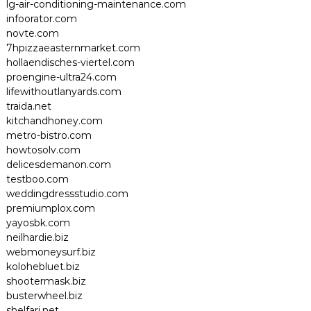
lg-air-conditioning-maintenance.com
infoorator.com
novte.com
7hpizzaeasternmarket.com
hollaendisches-viertel.com
proengine-ultra24.com
lifewithoutlanyards.com
traida.net
kitchandhoney.com
metro-bistro.com
howtosolv.com
delicesdemanon.com
testboo.com
weddingdressstudio.com
premiumplox.com
yayosbk.com
neilhardie.biz
webmoneysurf.biz
kolohebluet.biz
shootermask.biz
busterwheel.biz
shelfari.net