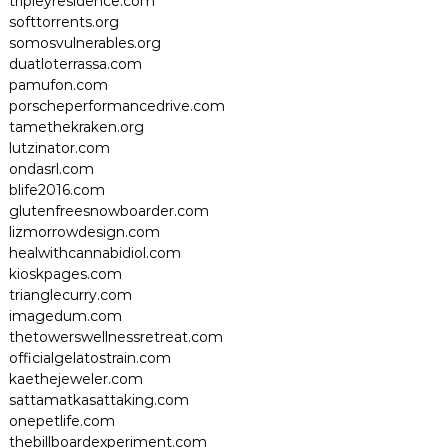
tripleyresidence.com
softtorrents.org
somosvulnerables.org
duatloterrassa.com
pamufon.com
porscheperformancedrive.com
tamethekraken.org
lutzinator.com
ondasrl.com
blife2016.com
glutenfreesnowboarder.com
lizmorrowdesign.com
healwithcannabidiol.com
kioskpages.com
trianglecurry.com
imagedum.com
thetowerswellnessretreat.com
officialgelatostrain.com
kaethejeweler.com
sattamatkasattaking.com
onepetlife.com
thebillboardexperiment.com