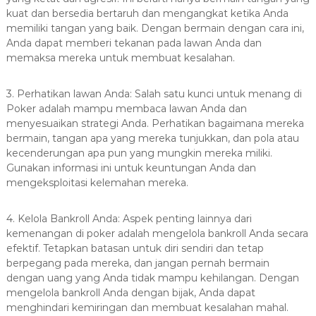
u
d
kuat dan bersedia bertaruh dan mengangkat ketika Anda
i
n
memiliki tangan yang baik. Dengan bermain dengan cara ini,
g
Anda dapat memberi tekanan pada lawan Anda dan
i
e
memaksa mereka untuk membuat kesalahan.
a
m
a
J
r
3. Perhatikan lawan Anda: Salah satu kunci untuk menang di
u
i
Poker adalah mampu membaca lawan Anda dan
d
o
menyesuaikan strategi Anda. Perhatikan bagaimana mereka
l
i
e
bermain, tangan apa yang mereka tunjukkan, dan pola atau
S
h
kecenderungan apa pun yang mungkin mereka miliki.
l
p
Gunakan informasi ini untuk keuntungan Anda dan
a
o
mengeksploitasi kelemahan mereka.
r
t
a
d
p
4. Kelola Bankroll Anda: Aspek penting lainnya dari
e
a
kemenangan di poker adalah mengelola bankroll Anda secara
m
n
efektif. Tetapkan batasan untuk diri sendiri dan tetap
a
berpegang pada mereka, dan jangan pernah bermain
J
i
n
dengan uang yang Anda tidak mampu kehilangan. Dengan
u
s
mengelola bankroll Anda dengan bijak, Anda dapat
d
l
menghindari kemiringan dan membuat kesalahan mahal.
o