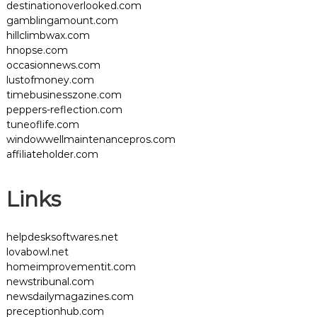
destinationoverlooked.com
gamblingamount.com
hillclimbwax.com
hnopse.com
occasionnews.com
lustofmoney.com
timebusinesszone.com
peppers-reflection.com
tuneoflife.com
windowwellmaintenancepros.com
affiliateholder.com
Links
helpdesksoftwares.net
lovabowl.net
homeimprovementit.com
newstribunal.com
newsdailymagazines.com
preceptionhub.com