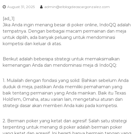
o
r
August 31, 2025
admin@elblogdeoscargonzalez.com
k
h
a
e
[ad_1]
r
r
Jika Anda ingin menang besar di poker online, IndoQQ adalah
i
:
i
tempatnya. Dengan berbagai macam permainan dan meja
n
untuk dipilih, ada banyak peluang untuk mendominasi
K
i
kompetisi dan keluar di atas.
i
.
s
P
a
Berikut adalah beberapa strategi untuk memaksimalkan
a
l
kemenangan Anda dan mendominasi meja di IndoQQ:
h
i
S
n
g
1. Mulailah dengan fondasi yang solid: Bahkan sebelum Anda
u
p
duduk di meja, pastikan Anda memiliki pemahaman yang
k
o
baik tentang permainan yang Anda mainkan. Baik itu Texas
s
p
Hold’em, Omaha, atau varian lain, mengetahui aturan dan
u
e
strategi dasar akan memberi Anda kaki pada kompetisi.
l
s
e
d
r
2. Bermain poker yang ketat dan agresif: Salah satu strategi
d
i
terpenting untuk menang di poker adalah bermain poker
a
D
n
yang ketat dan agresif. Ini berarti hanya bermain tangan yang