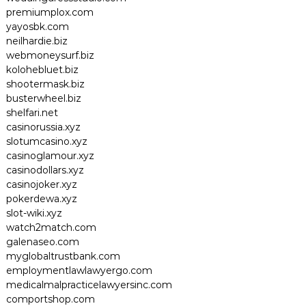
premiumplox.com
yayosbk.com
neilhardie.biz
webmoneysurf.biz
kolohebluet.biz
shootermask.biz
busterwheel.biz
shelfari.net
casinorussia.xyz
slotumcasino.xyz
casinoglamour.xyz
casinodollars.xyz
casinojoker.xyz
pokerdewa.xyz
slot-wiki.xyz
watch2match.com
galenaseo.com
myglobaltrustbank.com
employmentlawlawyergo.com
medicalmalpracticelawyersinc.com
comportshop.com