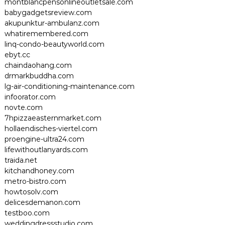
montblancpensonlineoutletsale.com
babygadgetsreview.com
akupunktur-ambulanz.com
whatiremembered.com
linq-condo-beautyworld.com
ebyt.cc
chaindaohang.com
drmarkbuddha.com
lg-air-conditioning-maintenance.com
infoorator.com
novte.com
7hpizzaeasternmarket.com
hollaendisches-viertel.com
proengine-ultra24.com
lifewithoutlanyards.com
traida.net
kitchandhoney.com
metro-bistro.com
howtosolv.com
delicesdemanon.com
testboo.com
weddingdressstudio.com