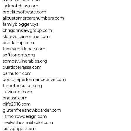
jackpotchips.com
proelitesoftware.com
allcustomercarenumbers.com
familyblogger.xyz
chrisjohnslawgroup.com
klub-vulcan-online.com
breitkamp.com
tripleyresidence.com
softtorrents.org
somosvulnerables.org
duatloterrassa.com
pamufon.com
porscheperformancedrive.com
tamethekraken.org
lutzinator.com
ondasrl.com
blife2016.com
glutenfreesnowboarder.com
lizmorrowdesign.com
healwithcannabidiol.com
kioskpages.com