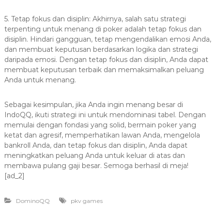
i
t
B
o
5. Tetap fokus dan disiplin: Akhirnya, salah satu strategi
o
n
terpenting untuk menang di poker adalah tetap fokus dan
l
l
disiplin. Hindari gangguan, tetap mengendalikan emosi Anda,
i
a
dan membuat keputusan berdasarkan logika dan strategi
n
daripada emosi. Dengan tetap fokus dan disiplin, Anda dapat
e
h
membuat keputusan terbaik dan memaksimalkan peluang
a
Anda untuk menang.
r
i
i
Sebagai kesimpulan, jika Anda ingin menang besar di
n
IndoQQ, ikuti strategi ini untuk mendominasi tabel. Dengan
i
memulai dengan fondasi yang solid, bermain poker yang
.
ketat dan agresif, memperhatikan lawan Anda, mengelola
bankroll Anda, dan tetap fokus dan disiplin, Anda dapat
meningkatkan peluang Anda untuk keluar di atas dan
membawa pulang gaji besar. Semoga berhasil di meja!
[ad_2]
DominoQQ
pkv games