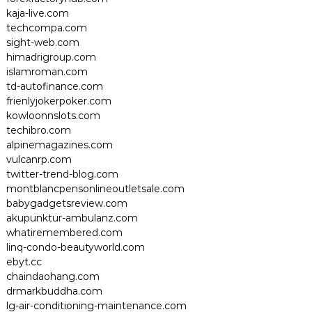
kaja-live.com
techcompa.com
sight-web.com
himadrigroup.com
islamroman.com
td-autofinance.com
frienlyjokerpoker.com
kowloonnslots.com
techibro.com
alpinemagazines.com
vulcanrp.com
twitter-trend-blog.com
montblancpensonlineoutletsale.com
babygadgetsreview.com
akupunktur-ambulanz.com
whatiremembered.com
linq-condo-beautyworld.com
ebyt.cc
chaindaohang.com
drmarkbuddha.com
lg-air-conditioning-maintenance.com