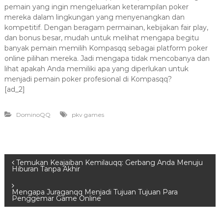
i
pemain yang ingin mengeluarkan keterampilan poker
t
B
o
mereka dalam lingkungan yang menyenangkan dan
o
n
kompetitif. Dengan beragam permainan, kebijakan fair play,
l
l
dan bonus besar, mudah untuk melihat mengapa begitu
i
a
banyak pemain memilih Kompasqq sebagai platform poker
n
online pilihan mereka. Jadi mengapa tidak mencobanya dan
e
lihat apakah Anda memiliki apa yang diperlukan untuk
h
a
menjadi pemain poker profesional di Kompasqq?
r
[ad_2]
i
i
n
DominoQQ
pkv games
i
.
P
Temukan Keajaiban Kemilauqq: Gerbang Anda Menuju
Hiburan Tanpa Akhir
o
Mengapa Juraganqq Menjadi Tujuan Tujuan Para
Penggemar Game Online
s