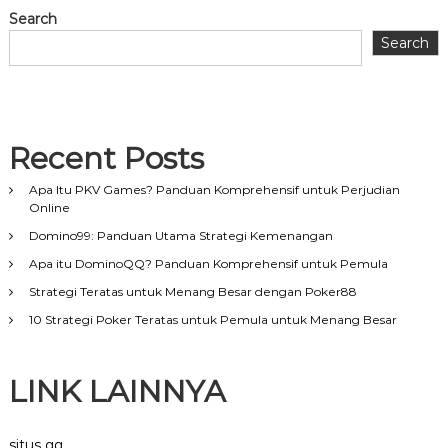
t
Search
Search
n
a
v
Recent Posts
Apa Itu PKV Games? Panduan Komprehensif untuk Perjudian
i
Online
Domino99: Panduan Utama Strategi Kemenangan
g
Apa itu DominoQQ? Panduan Komprehensif untuk Pemula
a
Strategi Teratas untuk Menang Besar dengan Poker88
10 Strategi Poker Teratas untuk Pemula untuk Menang Besar
t
i
LINK LAINNYA
o
situs qq