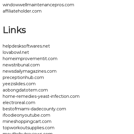
windowwellmaintenancepros.com
affiliateholder.com
Links
helpdesksoftwares.net
lovabowl.net
homeimprovementit.com
newstribunal.com
newsdailymagazines.com
preceptionhub.com
yeezislides.com
aobongdatotem.com
home-remedies-yeast-infection.com
electroreal.com
bestofmiami-dadecounty.com
ifoodieonyoutube.com
mineshoppingcart.com
topworkoutsupplies.com
mouthshutreviews.com