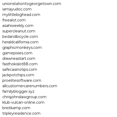
unionstationtogeorgetown.com
iamayudoc.com
mylittlebighead.com
freealot.com
asahiweekly.com
supercleanut.com
bedandbicycle.com
heraldcalifornia.com
graphicmonkeys.com
gamepixies.com
drawneastart.com
fasthokislot88.com
safecasinotips.com
jackpotchips.com
proelitesoftware.com
allcustomercarenumbers.com
familyblogger.xyz
chrisjohnslawgroup.com
klub-vulcan-online.com
breitkamp.com
tripleyresidence.com