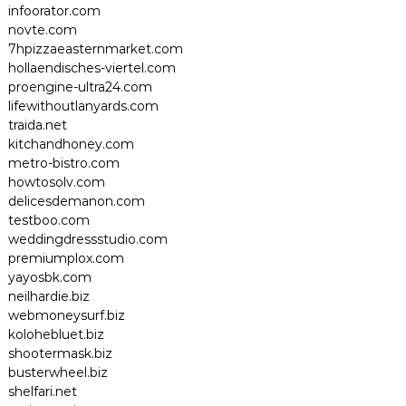
infoorator.com
novte.com
7hpizzaeasternmarket.com
hollaendisches-viertel.com
proengine-ultra24.com
lifewithoutlanyards.com
traida.net
kitchandhoney.com
metro-bistro.com
howtosolv.com
delicesdemanon.com
testboo.com
weddingdressstudio.com
premiumplox.com
yayosbk.com
neilhardie.biz
webmoneysurf.biz
kolohebluet.biz
shootermask.biz
busterwheel.biz
shelfari.net